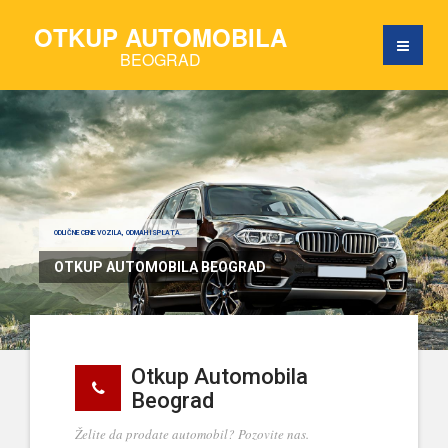
OTKUP AUTOMOBILA
BEOGRAD
ODLIČNE CENE VOZILA, ODMAH ISPLATA.
OTKUP AUTOMOBILA BEOGRAD
Otkup Automobila
Beograd
Želite da prodate automobil? Pozovite nas.