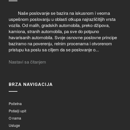
Naše poslovanje se bazira na iskusnom i veoma
uspešnom poslovanju u oblasti otkupa najrazličitijih vrsta
vozila. Od malih, gradskih automobila, preko džipova,
kamiona, stranih automobila, pa sve do potpuno
havarisanih automobila. Svoje osnovne poslovne principe
baziramo na poverenju, relnim procenama i otvorenom
pristupu ka poslu sa ciljem da se poslovanje o...
Nastavi sa čitanjem
BRZA NAVIGACIJA
Početna
Pošalji upit
O nama
Usluge