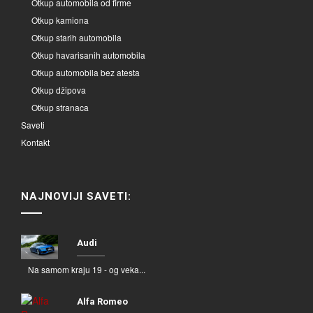
Otkup automobila od firme
Otkup kamiona
Otkup starih automobila
Otkup havarisanih automobila
Otkup automobila bez atesta
Otkup džipova
Otkup stranaca
Saveti
Kontakt
NAJNOVIJI SAVETI:
Audi
Na samom kraju 19 - og veka...
Alfa Romeo