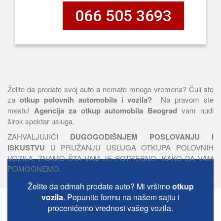
066 505 3693
Želite da prodate svoj auto a nemate mnogo vremena? Čuli ste
za
otkup polovnih automobila i vozila?
Na pravom ste
mestu!
Agencija za otkup automobila Beograd
vam nudi
širok spektar usluga.
ZAHVALJUJIĆI
DUGOGODIŠNJEM POSLOVANJU I
ISKUSTVU
U PRUŽANJU USLUGA OTKUPA POLOVNIH
VOZILA, ZNAMO ŠTA VAM JE POTREBNO KAKO DA VAM
POMOGNEMO.
Želite da odmah prodate auto? Mi vršimo
otkup
vozila
. Popunite formu na našem sajtu i
procenićemo vrednost vašeg vozila.