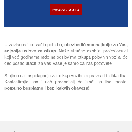
PRODAJ AUTO
U zavisnosti od vaših potreba,
obezbedićemo najbolje za Vas,
anjbolje uslove za otkup
. Naše stručno osoblje, profesionalci
koji već godinama rade na poslovima otkupa polovnih vozila, će
ceo posao uraditi za vas.Vaše je samo da nas pozovete
Stojimo na raspolaganju za otkup vozila za pravna i fizička lica.
Kontaktirajte nas i naš procenitelj će izaći na lice mesta,
potpuno besplatno i bez ikakvih obaveza!