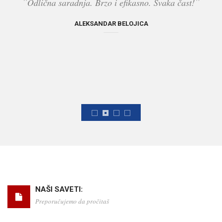
"
"
Odlična saradnja. Brzo i efikasno. Svaka čast!
ALEKSANDAR BELOJICA
NAŠI SAVETI:
Preporučujemo da pročitaš