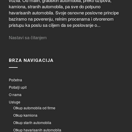
vozila. Od malih, gradskih automobila, preko džipova,
kamiona, stranih automobila, pa sve do potpuno
havarisanih automobila. Svoje osnovne poslovne principe
baziramo na poverenju, relnim procenama i otvorenom
pristupu ka poslu sa ciljem da se poslovanje o...
Nastavi sa čitanjem
BRZA NAVIGACIJA
Početna
Pošalji upit
O nama
Usluge
Otkup automobila od firme
Otkup kamiona
Otkup starih automobila
Otkup havarisanih automobila