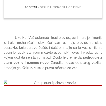
POČETNA
/
OTKUP AUTOMOBILA OD FIRME
Ukoliko Vaš automobil troši previše, curi mu ulje, limarija
je trula, mehaničari i električari vam uzimaju previše za sitne
popravke koju su sve češće i češće, znajte da to vozilo nije za
bacanje, uvek za njega možete uzeti neki novac i prodati ga, u
kojem god da se stanju nalazi. Došlo je vreme da
rashodujete
staro vozilo i uzmete novo
. Zaradite novac od starog vozila i
prodajte ga.
Otkup auta
je pravo rešenje za vas!