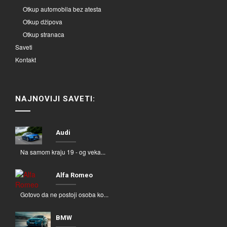
Otkup automobila bez atesta
Otkup džipova
Otkup stranaca
Saveti
Kontakt
NAJNOVIJI SAVETI:
Audi
Na samom kraju 19 - og veka...
Alfa Romeo
Gotovo da ne postoji osoba ko...
BMW