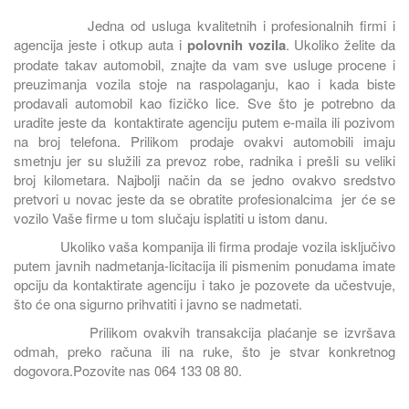
Jedna od usluga kvalitetnih i profesionalnih firmi i
agencija jeste i otkup auta i
polovnih vozila
. Ukoliko želite da
prodate takav automobil, znajte da vam sve usluge procene i
preuzimanja vozila stoje na raspolaganju, kao i kada biste
prodavali automobil kao fizičko lice. Sve što je potrebno da
uradite jeste da kontaktirate agenciju putem e-maila ili pozivom
na broj telefona. Prilikom prodaje ovakvi automobili imaju
smetnju jer su služili za prevoz robe, radnika i prešli su veliki
broj kilometara. Najbolji način da se jedno ovakvo sredstvo
pretvori u novac jeste da se obratite profesionalcima jer će se
vozilo Vaše firme u tom slučaju isplatiti u istom danu.
Ukoliko vaša kompanija ili firma prodaje vozila isključivo
putem javnih nadmetanja-licitacija ili pismenim ponudama imate
opciju da kontaktirate agenciju i tako je pozovete da učestvuje,
što će ona sigurno prihvatiti i javno se nadmetati.
Prilikom ovakvih transakcija plaćanje se izvršava
odmah, preko računa ili na ruke, što je stvar konkretnog
dogovora.Pozovite nas 064 133 08 80.