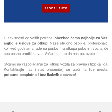
PRODAJ AUTO
U zavisnosti od vaših potreba,
obezbedićemo najbolje za Vas,
anjbolje uslove za otkup
. Naše stručno osoblje, profesionalci
koji već godinama rade na poslovima otkupa polovnih vozila, će
ceo posao uraditi za vas.Vaše je samo da nas pozovete
Stojimo na raspolaganju za otkup vozila za pravna i fizička lica.
Kontaktirajte nas i naš procenitelj će izaći na lice mesta,
potpuno besplatno i bez ikakvih obaveza!