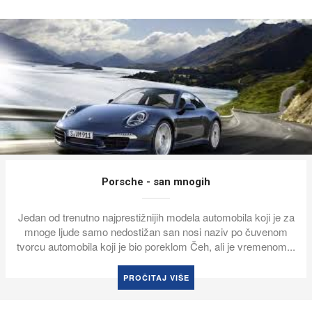
Hyndai
mobila koji je za
Osnovni moto koji je Chung Ju - yunga, os
ziv po čuvenom
Hyundai koristio, jeste da je vreme n
li je vremenom...
automobilskog giganta je osnovao, praktič
godine, kad...
PROČITAJ VIŠE