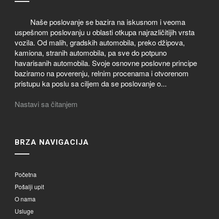
Naše poslovanje se bazira na iskusnom i veoma
uspešnom poslovanju u oblasti otkupa najrazličitijih vrsta
vozila. Od malih, gradskih automobila, preko džipova,
kamiona, stranih automobila, pa sve do potpuno
havarisanih automobila. Svoje osnovne poslovne principe
baziramo na poverenju, relnim procenama i otvorenom
pristupu ka poslu sa ciljem da se poslovanje o...
Nastavi sa čitanjem
BRZA NAVIGACIJA
Početna
Pošalji upit
O nama
Usluge