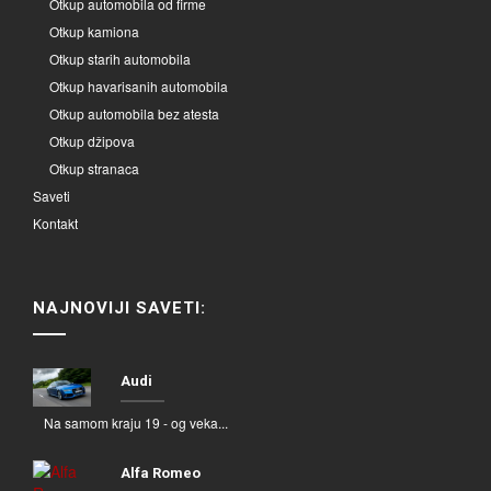
Otkup automobila od firme
Otkup kamiona
Otkup starih automobila
Otkup havarisanih automobila
Otkup automobila bez atesta
Otkup džipova
Otkup stranaca
Saveti
Kontakt
NAJNOVIJI SAVETI:
Audi
Na samom kraju 19 - og veka...
Alfa Romeo