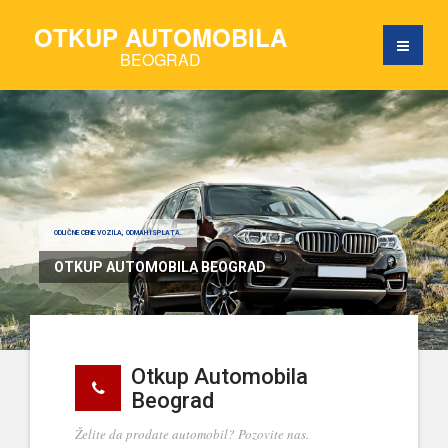
OTKUP AUTOMOBILA
BEOGRAD
ODLIČNE CENE VOZILA, ODMAH ISPLATA.
OTKUP AUTOMOBILA BEOGRAD
Otkup Automobila
Beograd
Želite da prodate automobil? Pozovite nas.