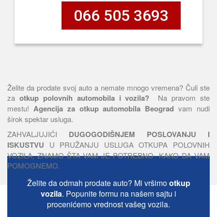
066 505 3693
Želite da prodate svoj auto a nemate mnogo vremena? Čuli ste
za
otkup polovnih automobila i vozila?
Na pravom ste
mestu!
Agencija za otkup automobila Beograd
vam nudi
širok spektar usluga.
ZAHVALJUJIĆI
DUGOGODIŠNJEM POSLOVANJU I
ISKUSTVU
U PRUŽANJU USLUGA OTKUPA POLOVNIH
VOZILA, ZNAMO ŠTA VAM JE POTREBNO KAKO DA VAM
POMOGNEMO.
Želite da odmah prodate auto? Mi vršimo
otkup
vozila
. Popunite formu na našem sajtu i
procenićemo vrednost vašeg vozila.