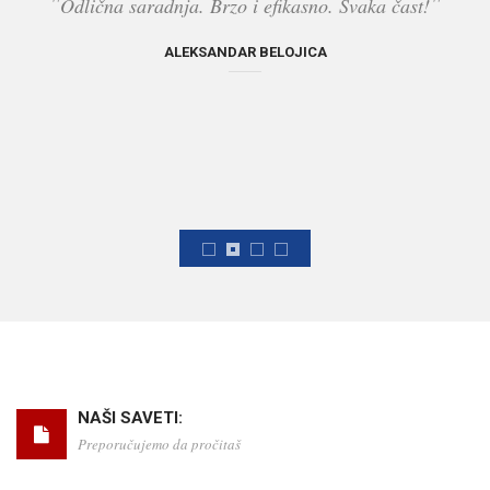
"
"
Odlična saradnja. Brzo i efikasno. Svaka čast!
ALEKSANDAR BELOJICA
NAŠI SAVETI:
Preporučujemo da pročitaš