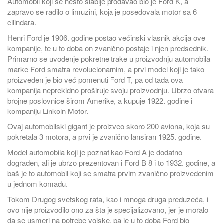
Automobil koji se nešto slabije prodavao bio je Ford K, a
zapravo se radilo o limuzini, koja je posedovala motor sa 6
cilindara.
Henri Ford je 1906. godine postao većinski vlasnik akcija ove
kompanije, te u to doba on zvanično postaje i njen predsednik.
Primarno se uvođenje pokretne trake u proizvodnju automobila
marke Ford smatra revolucionarnim, a prvi model koji je tako
proizveden je bio već pomenuti Ford T, pa od tada ova
kompanija neprekidno proširuje svoju proizvodnju. Ubrzo otvara
brojne poslovnice širom Amerike, a kupuje 1922. godine i
kompaniju Linkoln Motor.
Ovaj automobilski gigant je proizveo skoro 200 aviona, koja su
pokretala 3 motora, a prvi je zvanično lansiran 1925. godine.
Model automobila koji je poznat kao Ford A je dodatno
dograđen, ali je ubrzo prezentovan i Ford B 8 i to 1932. godine, a
baš je to automobil koji se smatra prvim zvanično proizvedenim
u jednom komadu.
Tokom Drugog svetskog rata, kao i mnoga druga preduzeća, i
ovo nije proizvodilo ono za šta je specijalizovano, jer je moralo
da se usmeri na potrebe vojske, pa je u to doba Ford bio