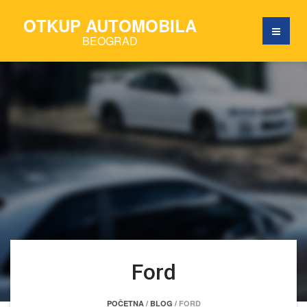
OTKUP AUTOMOBILA
BEOGRAD
Ford
POČETNA
/
BLOG
/
FORD