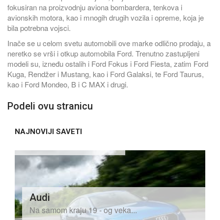
fokusiran na proizvodnju aviona bombardera, tenkova i
avionskih motora, kao i mnogih drugih vozila i opreme, koja je
bila potrebna vojsci.
Inače se u celom svetu automobili ove marke odlično prodaju, a
neretko se vrši i otkup automobila Ford. Trenutno zastupljeni
modeli su, izneđu ostalih i Ford Fokus i Ford Fiesta, zatim Ford
Kuga, Rendžer i Mustang, kao i Ford Galaksi, te Ford Taurus,
kao i Ford Mondeo, B i C MAX i drugi.
Podeli ovu stranicu
Alfa
NAJNOVIJI SAVETI
Gotovo
Audi
Na samom kraju 19 - og veka...