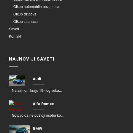
Otkup automobila bez atesta
Otkup džipova
Otkup stranaca
Saveti
Kontakt
NAJNOVIJI SAVETI:
Audi
Na samom kraju 19 - og veka...
Alfa Romeo
Gotovo da ne postoji osoba ko...
BMW