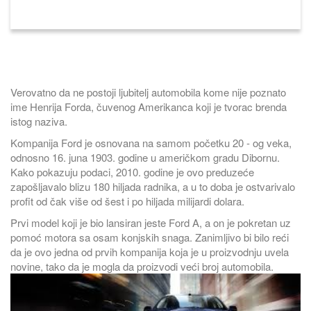
Verovatno da ne postoji ljubitelj automobila kome nije poznato
ime Henrija Forda, čuvenog Amerikanca koji je tvorac brenda
istog naziva.
Kompanija Ford je osnovana na samom početku 20 - og veka,
odnosno 16. juna 1903. godine u američkom gradu Dibornu.
Kako pokazuju podaci, 2010. godine je ovo preduzeće
zapošljavalo blizu 180 hiljada radnika, a u to doba je ostvarivalo
profit od čak više od šest i po hiljada milijardi dolara.
Prvi model koji je bio lansiran jeste Ford A, a on je pokretan uz
pomoć motora sa osam konjskih snaga. Zanimljivo bi bilo reći
da je ovo jedna od prvih kompanija koja je u proizvodnju uvela
novine, tako da je mogla da proizvodi veći broj automobila.