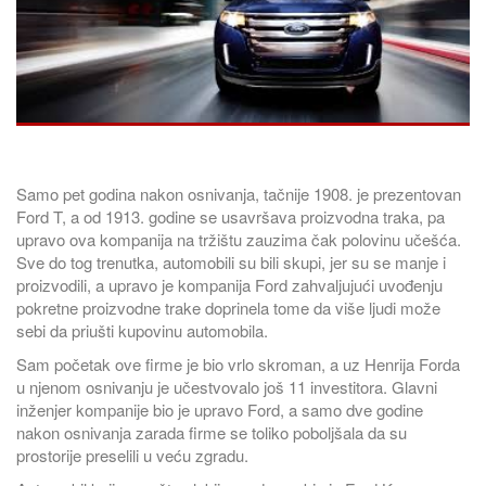
Samo pet godina nakon osnivanja, tačnije 1908. je prezentovan
Ford T, a od 1913. godine se usavršava proizvodna traka, pa
upravo ova kompanija na tržištu zauzima čak polovinu učešća.
Sve do tog trenutka, automobili su bili skupi, jer su se manje i
proizvodili, a upravo je kompanija Ford zahvaljujući uvođenju
pokretne proizvodne trake doprinela tome da više ljudi može
sebi da priušti kupovinu automobila.
Sam početak ove firme je bio vrlo skroman, a uz Henrija Forda
u njenom osnivanju je učestvovalo još 11 investitora. Glavni
inženjer kompanije bio je upravo Ford, a samo dve godine
nakon osnivanja zarada firme se toliko poboljšala da su
prostorije preselili u veću zgradu.