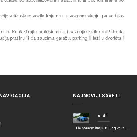
e vrše otkup vozila koja nisu u voznom stanju, pa se tako
Kontaktirajte profesionalce i saznajte koliko možete da
ja prašinu ili da zauzima garažu, parking ili leži u dvorištu i
NAVIGACIJA
NAJNOVIJI SAVETI:
Audi
it
Na samom kraju 19 - og veka...