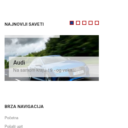
Alfa Romeo
1
2
3
4
5
NAJNOVIJI SAVETI
Gotovo da ne po
Audi
Na samom kraju 19 - og veka...
BRZA NAVIGACIJA
Početna
Pošalji upit