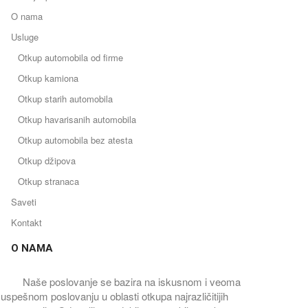
O nama
Usluge
Otkup automobila od firme
Otkup kamiona
Otkup starih automobila
Otkup havarisanih automobila
Otkup automobila bez atesta
Otkup džipova
Otkup stranaca
Saveti
Kontakt
O NAMA
Naše poslovanje se bazira na iskusnom i veoma
uspešnom poslovanju u oblasti otkupa najrazličitijih