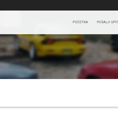
POČETNA
POŠALJI UPI