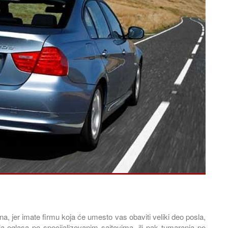
 imate firmu koja će umesto vas obaviti veliki deo posla,
a oglasa po specijalizovanim sajtovima, ili pak tumaranja po