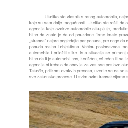
Ukoliko ste vlasnik stranog automobila, najbolje 
koje su vam dalje mogućnosti. Ukoliko ste rešili da o
agencija koje ovakve automobile otkupljuje, međutim,
bitno da znate je da od pouzdane firme imate prav
„stranca“ najpre pogledajte par ponuda, pre nego da don
ponuda realna i objektivna. Većinu poslodavaca može
automobila i priložiti slike. Ista situacija se prime
bitno da li je automobil nov, korišćen, oštećen ili sa 
agencija bi trebalo da obavlja za vas sve poslove oko
Takođe, prilikom ovakvih prenosa, uverite se da se sv
sve zakonske procese. U svim ovim transakcijama 