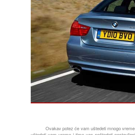
Ovakav potez će vam uštedeti mnogo vremena, jer
uštedeti vam vreme i time vas poštedeti postavljanj