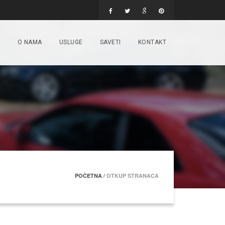
T
O NAMA
USLUGE
SAVETI
KONTAKT
POČETNA
/
OTKUP STRANACA