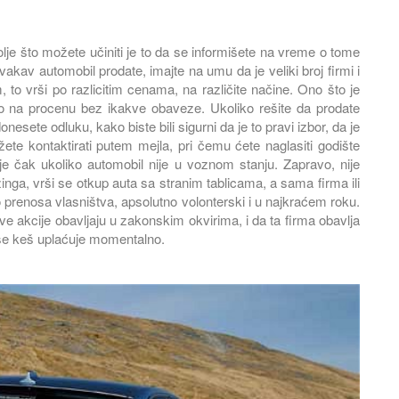
što možete učiniti je to da se informišete na vreme o tome
vakav automobil prodate, imajte na umu da je veliki broj firmi i
Chrysler
 to vrši po razlicitim cenama, na različite načine. Ono što je
Na teritoriji američke drž...
o na procenu bez ikakve obaveze. Ukoliko rešite da prodate
esete odluku, kako biste bili sigurni da je to pravi izbor, da je
te kontaktirati putem mejla, pri čemu ćete naglasiti godište
njuje čak ukoliko automobil nije u voznom stanju. Zapravo, nije
lizinga, vrši se otkup auta sa stranim tablicama, a sama firma ili
 prenosa vlasništva, apsolutno volonterski i u najkraćem roku.
e akcije obavljaju u zakonskim okvirima, i da ta firma obavlja
se keš uplaćuje momentalno.