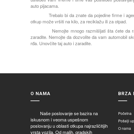
auto pijacama.
Trebalo bi da znate da pojedine firme i agencij
otkup može vršiti na kilo, za reciklažu ili za otpad.
Nemojte mnogo razmišljati šta ćete da radite. 
zaradite. Nemojte da dozvolite da vam automobil skupl
rđa. Unovčite taj auto i zaradite.
O NAMA
BRZA 
Naše poslovanje se bazira na
Početna
iskusnom i veoma uspešnom
Pošalji up
poslovanju u oblasti otkupa najrazličitijih
O nama
vrsta vozila. Od malih, gradskih