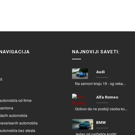
NAVIGACIJA
NAJNOVIJI SAVETI:
Audi
it
Na samom kraju 19 - og veka...
Alfa Romeo
automobila od firme
kamiona
Gotovo da ne postoji osoba ko...
starih automobila
havarisanih automobila
BMW
automobila bez atesta
Jedan od najčešće korišć...