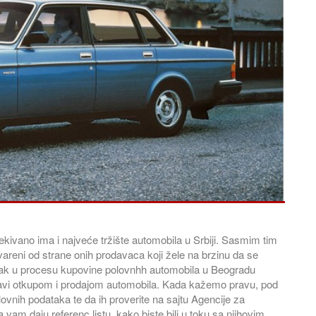
ekivano ima i najveće tržište automobila u Srbiji. Sasmim tim
areni od strane onih prodavaca koji žele na brzinu da se
orak u procesu kupovine polovnhh automobila u Beogradu
avi otkupom i prodajom automobila. Kada kažemo pravu, pod
ovnih podataka te da ih proverite na sajtu Agencije za
 vam daju referenc listu, kako biste bili u toku sa njihovim