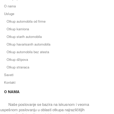
O nama
Usluge
Otkup automobila od firme
Otkup kamiona
Otkup starih automobila
Otkup havarisanih automobila
Otkup automobila bez atesta
Otkup džipova
Otkup stranaca
Saveti
Kontakt
O NAMA
Naše poslovanje se bazira na iskusnom i veoma
uspešnom poslovanju u oblasti otkupa najrazličitijih