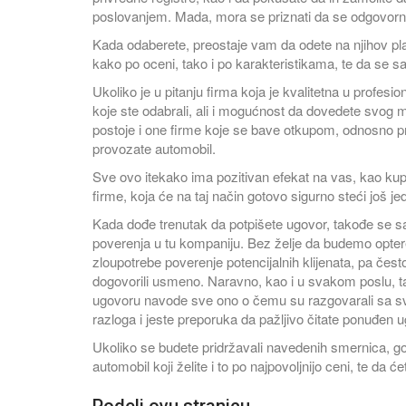
poslovanjem. Mada, mora se priznati da se odgovorna
Kada odaberete, preostaje vam da odete na njihov pl
kako po oceni, tako i po karakteristikama, te da se s
Ukoliko je u pitanju firma koja je kvalitetna u profe
koje ste odabrali, ali i mogućnost da dovedete svog m
postoje i one firme koje se bave otkupom, odnosno p
provozate automobil.
Sve ovo itekako ima pozitivan efekat na vas, kao kup
firme, koja će na taj način gotovo sigurno steći još jed
Kada dođe trenutak da potpišete ugovor, takođe se sa
poverenja u tu kompaniju. Bez želje da budemo opte
zloupotrebe poverenje potencijalnih klijenata, pa čes
dogovorili usmeno. Naravno, kao i u svakom poslu, tak
ugovoru navode sve ono o čemu su razgovarali sa svoj
razloga i jeste preporuka da pažljivo čitate ponuđen u
Ukoliko se budete pridržavali navedenih smernica, go
automobil koji želite i to po najpovoljnijo ceni, te da 