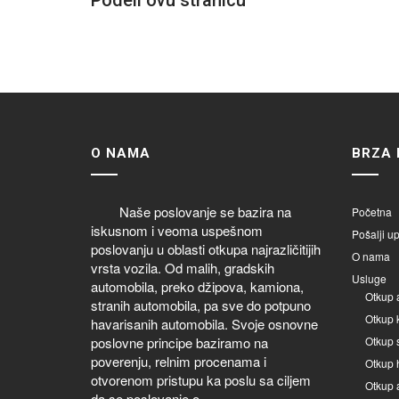
Podeli ovu stranicu
O NAMA
BRZA 
Naše poslovanje se bazira na
Početna
iskusnom i veoma uspešnom
Pošalji up
poslovanju u oblasti otkupa najrazličitijih
O nama
vrsta vozila. Od malih, gradskih
Usluge
automobila, preko džipova, kamiona,
Otkup 
stranih automobila, pa sve do potpuno
Otkup 
havarisanih automobila. Svoje osnovne
poslovne principe baziramo na
Otkup 
poverenju, relnim procenama i
Otkup 
otvorenom pristupu ka poslu sa ciljem
Otkup 
da se poslovanje o...