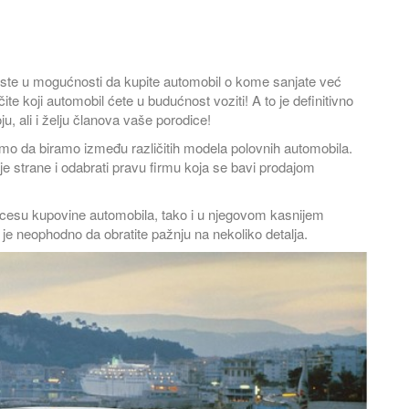
Chrysler
o ste u mogućnosti da kupite automobil o kome sanjate već
a teritoriji američke drž...
e koji automobil ćete u budućnost voziti! A to je definitivno
ju, ali i želju članova vaše porodice!
 smo da biramo između različitih modela polovnih automobila.
ije strane i odabrati pravu firmu koja se bavi prodajom
Audi
ocesu kupovine automobila, tako i u njegovom kasnijem
Na samom kraju 19
a je neophodno da obratite pažnju na nekoliko detalja.