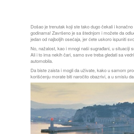
Došao je trenutak koji ste tako dugo čekali i konačn
N
godinama! Završeno je sa štednjom i možete da odlučit
jedan od najboljih osećaja, jer ćete uskoro ispuniti svo
No, nažalost, kao i mnogi naši sugrađani, u situaciji
Ali i to ima nekih čari, samo sve treba gledati sa vedr
automobila.
Da biste zaista i mogli da uživate, kako u samom pr
korišćenju morate biti naročito obazrivi, a u smislu d