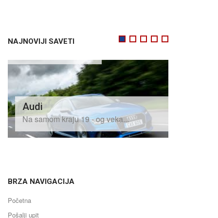
Alfa Romeo
1
2
3
4
5
NAJNOVIJI SAVETI
Gotovo da ne postoji osoba ko...
 - og veka...
BRZA NAVIGACIJA
Početna
Pošalji upit