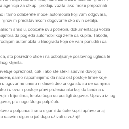
 agenicja za otkup i prodaju vozila lako može prepoznati
ac i tamo odaberete model automobila koji vam odgovara,
a njihovim predstavnikom dogovorite oko svih detalja.
sionalnom smislu, dobićete svu potrebnu dokumentaciju vozila
ajstora da pogleda automobil koji želite da kupite. Takođe,
rodajom automobila u Beogradu koje će vam ponuditi i da
ca, što posredno utiče i na poboljšanje poslovnog ugleda te
nog klijenta.
vetuje opreznost, čak i ako ste stekli sasvim dovoljno
rećeni, samo napominjemo da nažalost postoje firme koje
to u ugovor ne unesu ni deseti deo onoga što su se sa njima
o i u ovom postoje pravi profesionalci koji do tančina u
im klijentima, te oko čega su postigli dogovor. Upravo iz tog
govor, pre nego što ga potpišete.
tovo u potpunosti smo sigurni da ćete kupiti upravo onaj
ćete sasvim sigurno još dugo uživati u vožnji!