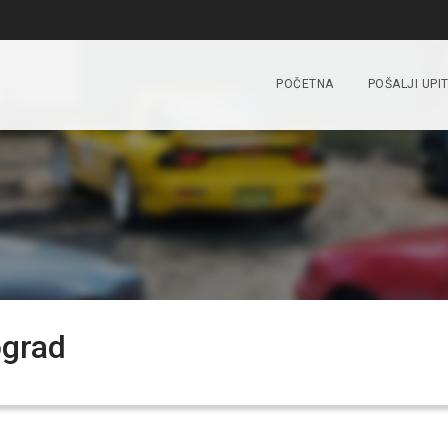
POČETNA
POŠALJI UPI
ograd