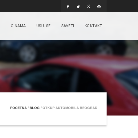
T
O NAMA
USLUGE
SAVETI
KONTAKT
POČETNA
/
BLOG
/
OTKUP AUTOMOBILA BEOGRAD