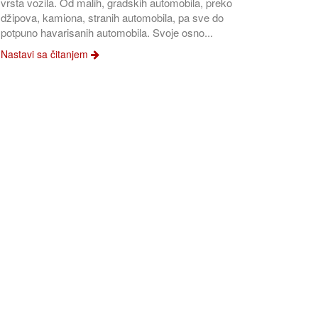
vrsta vozila. Od malih, gradskih automobila, preko
džipova, kamiona, stranih automobila, pa sve do
potpuno havarisanih automobila. Svoje osno...
Nastavi sa čitanjem