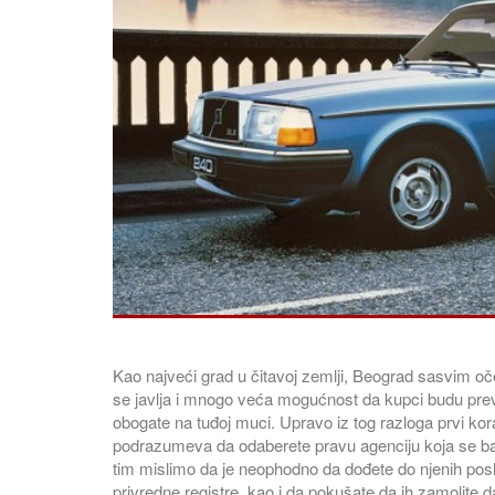
Kao najveći grad u čitavoj zemlji, Beograd sasvim oč
se javlja i mnogo veća mogućnost da kupci budu prev
obogate na tuđoj muci. Upravo iz tog razloga prvi k
podrazumeva da odaberete pravu agenciju koja se b
tim mislimo da je neophodno da dođete do njenih posl
privredne registre, kao i da pokušate da ih zamolite da